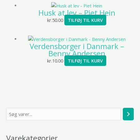
Husk at lev – Piet Hein
kr.
50.00
TILFØJ TIL KURV
Verdensborger i Danmark –
Benny Andersen
kr.
10.00
TILFØJ TIL KURV
S
ø
g
Varekategorier