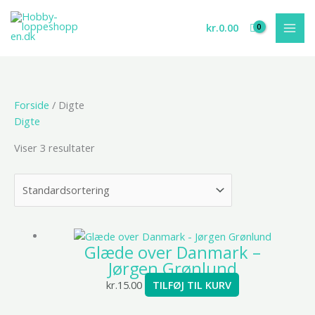
Gå
til
kr.
0.00
indholdet
Forside
/ Digte
Digte
Viser 3 resultater
Glæde over Danmark –
Jørgen Grønlund
kr.
15.00
TILFØJ TIL KURV