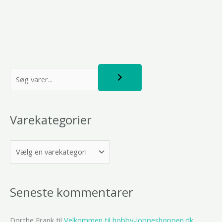
S
ø
g
Varekategorier
Seneste kommentarer
Dorthe Frank
til
Velkommen til hobby-loppeshoppen.dk