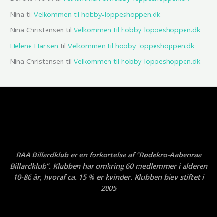
Nina
til
Velkommen til hobby-loppeshoppen.dk
Nina Christensen
til
Velkommen til hobby-loppeshoppen.dk
Helene Hansen
til
Velkommen til hobby-loppeshoppen.dk
Nina Christensen
til
Velkommen til hobby-loppeshoppen.dk
RAA Billardklub er en forkortelse af ”Rødekro-Aabenraa
Billardklub”. Klubben har omkring 60 medlemmer i alderen
10-86 år, hvoraf ca. 15 % er kvinder. Klubben blev stiftet i
2005