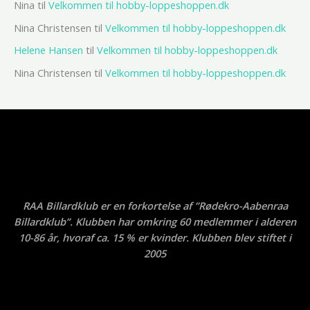
Nina
til
Velkommen til hobby-loppeshoppen.dk
Nina Christensen
til
Velkommen til hobby-loppeshoppen.dk
Helene Hansen
til
Velkommen til hobby-loppeshoppen.dk
Nina Christensen
til
Velkommen til hobby-loppeshoppen.dk
RAA Billardklub er en forkortelse af ”Rødekro-Aabenraa
Billardklub”. Klubben har omkring 60 medlemmer i alderen
10-86 år, hvoraf ca. 15 % er kvinder. Klubben blev stiftet i
2005