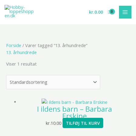
Gå
til
kr.
0.00
indholdet
Forside
/ Varer tagged “13. århundrede”
13. århundrede
Viser 1 resultat
I ildens barn – Barbara
Erskine
kr.
10.00
TILFØJ TIL KURV