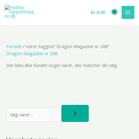
Gå
til
kr.
0.00
indholdet
Forside
/ Varer tagged “Dragon Magazine nr 208”
Dragon Magazine nr 208
Der blev ikke fundet nogle varer, der matcher dit valg.
S
ø
g