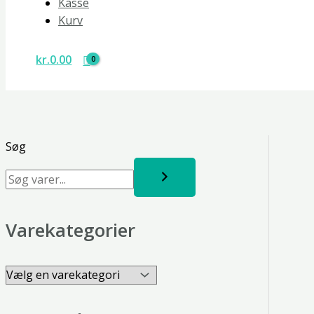
Kasse
Kurv
kr.
0.00
Søg
Varekategorier