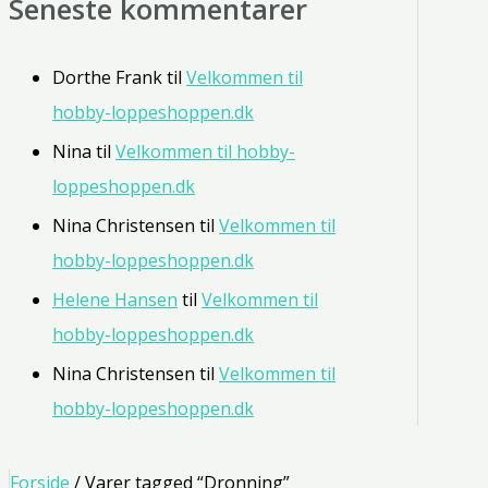
Seneste kommentarer
Dorthe Frank
til
Velkommen til
hobby-loppeshoppen.dk
Nina
til
Velkommen til hobby-
loppeshoppen.dk
Nina Christensen
til
Velkommen til
hobby-loppeshoppen.dk
Helene Hansen
til
Velkommen til
hobby-loppeshoppen.dk
Nina Christensen
til
Velkommen til
hobby-loppeshoppen.dk
Forside
/ Varer tagged “Dronning”