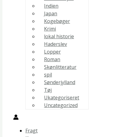
Indien
Japan
Kogebøger
Krimi
lokal historie
Haderslev
Lopper
Roman
Skønlitteratur
spil
Sønderjylland
Tøj
Ukategoriseret
Uncategorized
Fragt