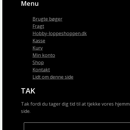
Menu
Brugte bøger
Fragt
Hobby-loppeshoppen.dk
Kasse
Kurv
Min konto
Shop
Kontakt
Lidt om denne side
TAK
Tak fordi du tager dig tid til at tjekke vores hj
side.