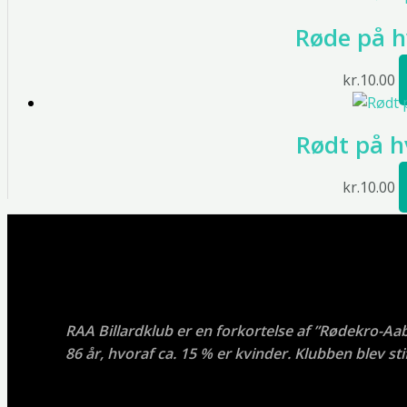
Røde på h
kr.
10.00
Rødt på h
kr.
10.00
RAA Billardklub er en forkortelse af ”Rødekro-Aa
86 år, hvoraf ca. 15 % er kvinder. Klubben blev stif