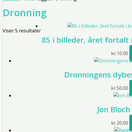
Dronning
Viser 5 resultater
85 i billeder, året fortalt
kr.
10.00
Dronningens dybes
kr.
50.00
Jon Bloch
kr.
20.00