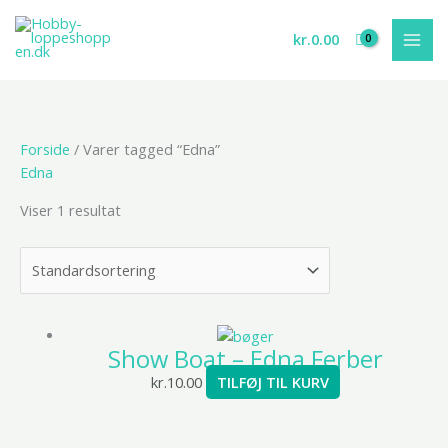
Gå
til
kr.
0.00
indholdet
Forside
/ Varer tagged “Edna”
Edna
Viser 1 resultat
Show Boat – Edna Ferber
kr.
10.00
TILFØJ TIL KURV