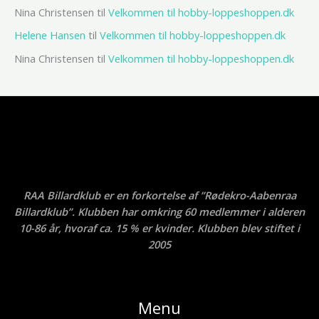
Nina Christensen
til
Velkommen til hobby-loppeshoppen.dk
Helene Hansen
til
Velkommen til hobby-loppeshoppen.dk
Nina Christensen
til
Velkommen til hobby-loppeshoppen.dk
RAA Billardklub er en forkortelse af ”Rødekro-Aabenraa
Billardklub”. Klubben har omkring 60 medlemmer i alderen
10-86 år, hvoraf ca. 15 % er kvinder. Klubben blev stiftet i
2005
Menu