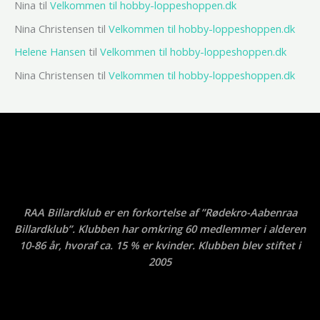
Nina
til
Velkommen til hobby-loppeshoppen.dk
Nina Christensen
til
Velkommen til hobby-loppeshoppen.dk
Helene Hansen
til
Velkommen til hobby-loppeshoppen.dk
Nina Christensen
til
Velkommen til hobby-loppeshoppen.dk
RAA Billardklub er en forkortelse af ”Rødekro-Aabenraa
Billardklub”. Klubben har omkring 60 medlemmer i alderen
10-86 år, hvoraf ca. 15 % er kvinder. Klubben blev stiftet i
2005