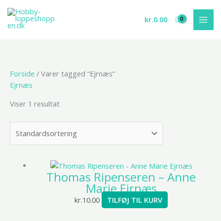
Gå
til
kr.
0.00
indholdet
Forside
/ Varer tagged “Ejrnæs”
Ejrnæs
Viser 1 resultat
Thomas Ripenseren – Anne
Marie Ejrnæs
kr.
10.00
TILFØJ TIL KURV