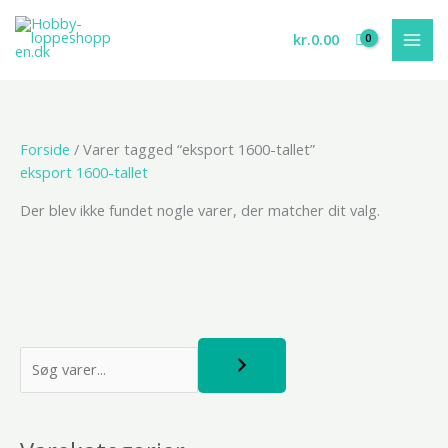
Gå
til
kr.
0.00
indholdet
Forside
/ Varer tagged “eksport 1600-tallet”
eksport 1600-tallet
Der blev ikke fundet nogle varer, der matcher dit valg.
S
ø
g