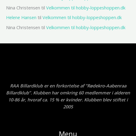
Nina Christensen
til
Velkommen til hobby-loppeshoppen.dk
Helene Hansen
til
Velkommen til hobby-loppeshoppen.dk
Nina Christensen
til
Velkommen til hobby-loppeshoppen.dk
RAA Billardklub er en forkortelse af ”Rødekro-Aabenraa
Billardklub”. Klubben har omkring 60 medlemmer i alderen
10-86 år, hvoraf ca. 15 % er kvinder. Klubben blev stiftet i
2005
Menu