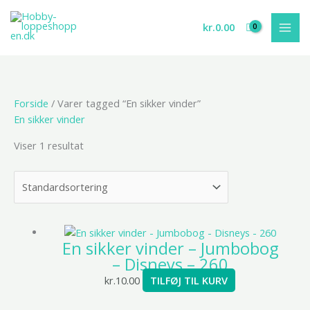
Gå
til
kr.
0.00
indholdet
Forside
/ Varer tagged “En sikker vinder”
En sikker vinder
Viser 1 resultat
En sikker vinder – Jumbobog
– Disneys – 260
kr.
10.00
TILFØJ TIL KURV