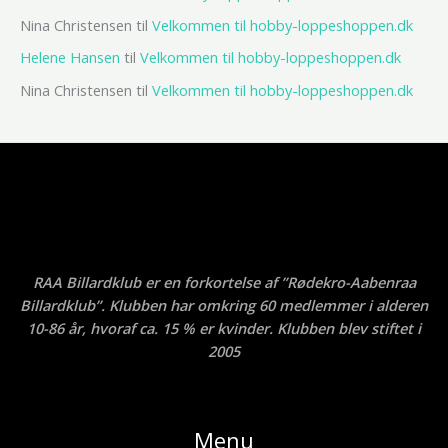
Nina Christensen
til
Velkommen til hobby-loppeshoppen.dk
Helene Hansen
til
Velkommen til hobby-loppeshoppen.dk
Nina Christensen
til
Velkommen til hobby-loppeshoppen.dk
RAA Billardklub er en forkortelse af ”Rødekro-Aabenraa
Billardklub”. Klubben har omkring 60 medlemmer i alderen
10-86 år, hvoraf ca. 15 % er kvinder. Klubben blev stiftet i
2005
Menu