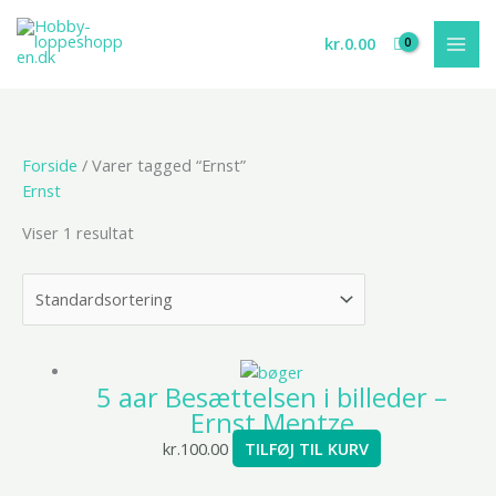
Gå
til
kr.
0.00
indholdet
Forside
/ Varer tagged “Ernst”
Ernst
Viser 1 resultat
5 aar Besættelsen i billeder –
Ernst Mentze
kr.
100.00
TILFØJ TIL KURV