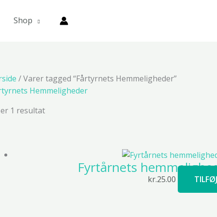
Shop
rside
/ Varer tagged “Fårtyrnets Hemmeligheder”
rtyrnets Hemmeligheder
ser 1 resultat
Fyrtårnets hemmelighed
kr.
25.00
TILFØ