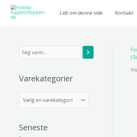
Gå
til
Lidt om denne side
Kontakt
indholdet
Fo
S
Få
ø
Vi
g
Varekategorier
Seneste