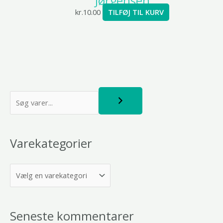
Jørgensen
kr.
10.00
TILFØJ TIL KURV
S
ø
g
Varekategorier
Seneste kommentarer