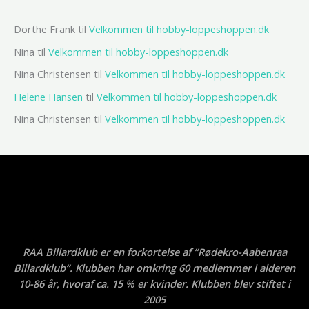
Dorthe Frank
til
Velkommen til hobby-loppeshoppen.dk
Nina
til
Velkommen til hobby-loppeshoppen.dk
Nina Christensen
til
Velkommen til hobby-loppeshoppen.dk
Helene Hansen
til
Velkommen til hobby-loppeshoppen.dk
Nina Christensen
til
Velkommen til hobby-loppeshoppen.dk
RAA Billardklub er en forkortelse af ”Rødekro-Aabenraa
Billardklub”. Klubben har omkring 60 medlemmer i alderen
10-86 år, hvoraf ca. 15 % er kvinder. Klubben blev stiftet i
2005