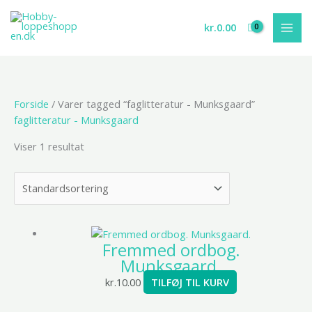
Gå
til
kr.
0.00
indholdet
Forside
/ Varer tagged “faglitteratur - Munksgaard”
faglitteratur - Munksgaard
Viser 1 resultat
Fremmed ordbog.
Munksgaard.
kr.
10.00
TILFØJ TIL KURV