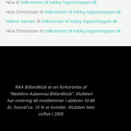
Nina
til
Velkommen til hobby-loppeshoppen.dk
Nina Christensen
til
Velkommen til hobby-loppeshoppen.dk
Helene Hansen
til
Velkommen til hobby-loppeshoppen.dk
Nina Christensen
til
Velkommen til hobby-loppeshoppen.dk
RAA Billardklub er en forkortelse af
”Rødekro-Aabenraa Billardklub”. Klubben
har omkring 60 medlemmer i alderen 10-86
år, hvoraf ca. 15 % er kvinder. Klubben blev
stiftet i 2005