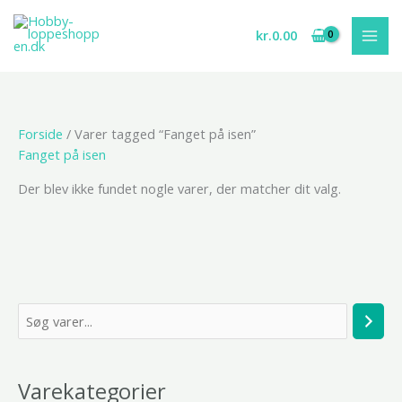
Gå
til
kr.
0.00
indholdet
Forside
/ Varer tagged “Fanget på isen”
Fanget på isen
Der blev ikke fundet nogle varer, der matcher dit valg.
S
ø
g
Varekategorier