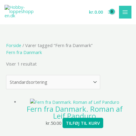
Gå
til
kr.
0.00
indholdet
Forside
/ Varer tagged “Fern fra Danmark”
Fern fra Danmark
Viser 1 resultat
Fern fra Danmark. Roman af
Leif Panduro
kr.
50.00
TILFØJ TIL KURV