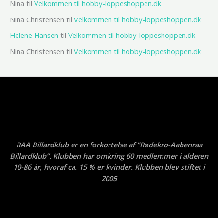
Nina
til
Velkommen til hobby-loppeshoppen.dk
Nina Christensen
til
Velkommen til hobby-loppeshoppen.dk
Helene Hansen
til
Velkommen til hobby-loppeshoppen.dk
Nina Christensen
til
Velkommen til hobby-loppeshoppen.dk
RAA Billardklub er en forkortelse af ”Rødekro-Aabenraa
Billardklub”. Klubben har omkring 60 medlemmer i alderen
10-86 år, hvoraf ca. 15 % er kvinder. Klubben blev stiftet i
2005