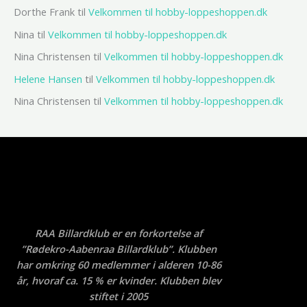
Dorthe Frank
til
Velkommen til hobby-loppeshoppen.dk
Nina
til
Velkommen til hobby-loppeshoppen.dk
Nina Christensen
til
Velkommen til hobby-loppeshoppen.dk
Helene Hansen
til
Velkommen til hobby-loppeshoppen.dk
Nina Christensen
til
Velkommen til hobby-loppeshoppen.dk
RAA Billardklub er en forkortelse af
”Rødekro-Aabenraa Billardklub”. Klubben
har omkring 60 medlemmer i alderen 10-86
år, hvoraf ca. 15 % er kvinder. Klubben blev
stiftet i 2005