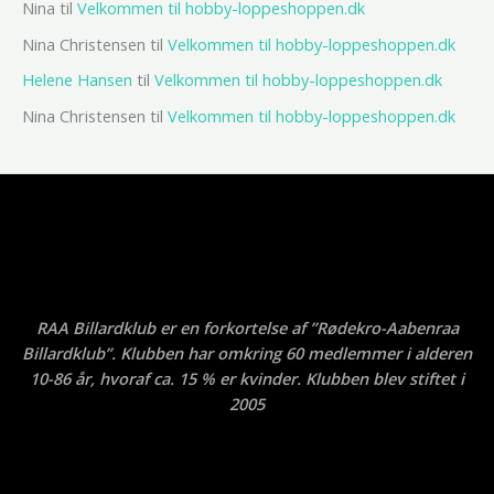
Nina
til
Velkommen til hobby-loppeshoppen.dk
Nina Christensen
til
Velkommen til hobby-loppeshoppen.dk
Helene Hansen
til
Velkommen til hobby-loppeshoppen.dk
Nina Christensen
til
Velkommen til hobby-loppeshoppen.dk
RAA Billardklub er en forkortelse af ”Rødekro-Aabenraa
Billardklub”. Klubben har omkring 60 medlemmer i alderen
10-86 år, hvoraf ca. 15 % er kvinder. Klubben blev stiftet i
2005