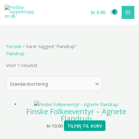
Gå
til
kr.
0.00
indholdet
Forside
/ Varer tagged “Flandrup”
Flandrup
Viser 1 resultat
Finske Folkeeventyr – Agnete
Flandrup
kr.
10.00
TILFØJ TIL KURV