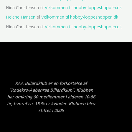
Nina Christensen
til
Velkommen til hobby-loppeshoppen.dk
Helene Hansen
til
Velkommen til hobby-loppeshoppen.dk
Nina Christensen
til
Velkommen til hobby-loppeshoppen.dk
RAA Billardklub er en forkortelse af
”Rødekro-Aabenraa Billardklub”. Klubben
har omkring 60 medlemmer i alderen 10-86
år, hvoraf ca. 15 % er kvinder. Klubben blev
stiftet i 2005