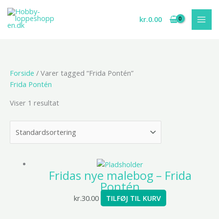
Gå
til
kr.
0.00
indholdet
Forside
/ Varer tagged “Frida Pontén”
Frida Pontén
Viser 1 resultat
Fridas nye malebog – Frida
Pontén
kr.
30.00
TILFØJ TIL KURV