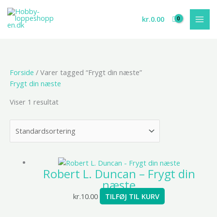
Gå
til
kr.
0.00
indholdet
Forside
/ Varer tagged “Frygt din næste”
Frygt din næste
Viser 1 resultat
Robert L. Duncan – Frygt din
næste
kr.
10.00
TILFØJ TIL KURV