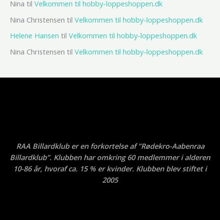
Nina
til
Velkommen til hobby-loppeshoppen.dk
Nina Christensen
til
Velkommen til hobby-loppeshoppen.dk
Helene Hansen
til
Velkommen til hobby-loppeshoppen.dk
Nina Christensen
til
Velkommen til hobby-loppeshoppen.dk
RAA Billardklub er en forkortelse af ”Rødekro-Aabenraa
Billardklub”. Klubben har omkring 60 medlemmer i alderen
10-86 år, hvoraf ca. 15 % er kvinder. Klubben blev stiftet i
2005