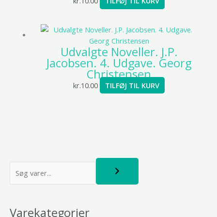
kr.
10.00
TILFØJ TIL KURV
Udvalgte Noveller. J.P.
Jacobsen. 4. Udgave. Georg
Christensen
kr.
10.00
TILFØJ TIL KURV
S
ø
g
Varekategorier