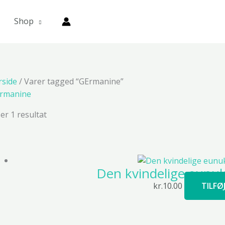
Shop
rside
/ Varer tagged “GErmanine”
rmanine
ser 1 resultat
Den kvindelige eunu
kr.
10.00
TILFØ