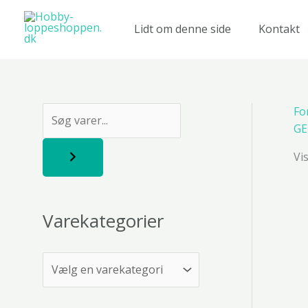
Gå
til
Lidt om denne side
Kontakt
indholdet
Fo
S
GE
ø
Vi
g
Varekategorier