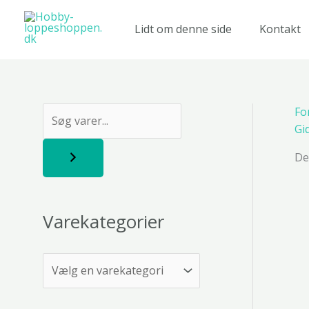
Gå
til
Lidt om denne side
Kontakt
indholdet
Fo
S
Gi
ø
De
g
Varekategorier