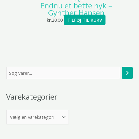
Endnu et bette nyk –
Gynther Hansen
kr.
20.00
TILFØJ TIL KURV
S
ø
g
Varekategorier