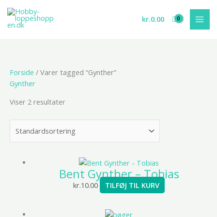
Gå
til
kr.
0.00
indholdet
Forside
/ Varer tagged “Gynther”
Gynther
Viser 2 resultater
Bent Gynther – Tobias
kr.
10.00
TILFØJ TIL KURV