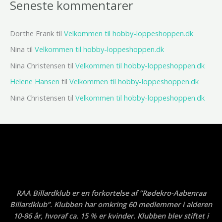
Seneste kommentarer
Dorthe Frank
til
Velkommen til hobby-loppeshoppen.dk
Nina
til
Velkommen til hobby-loppeshoppen.dk
Nina Christensen
til
Velkommen til hobby-loppeshoppen.dk
Helene Hansen
til
Velkommen til hobby-loppeshoppen.dk
Nina Christensen
til
Velkommen til hobby-loppeshoppen.dk
RAA Billardklub er en forkortelse af ”Rødekro-Aabenraa
Billardklub”. Klubben har omkring 60 medlemmer i alderen
10-86 år, hvoraf ca. 15 % er kvinder. Klubben blev stiftet i