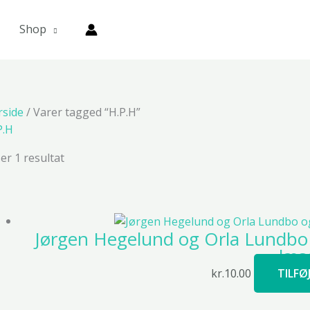
Shop
rside
/ Varer tagged “H.P.H”
P.H
ser 1 resultat
Jørgen Hegelund og Orla Lundbo o
læs
kr.
10.00
TILFØ