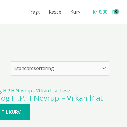
Fragt
Kasse
Kurv
kr.
0.00
g H.P.H Novrup – Vi kan li’ at
e
J TIL KURV