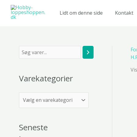
Gå
til
Lidt om denne side
Kontakt
indholdet
Fo
S
H.
ø
Vi
g
Varekategorier
Seneste