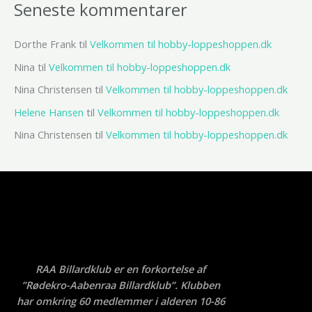
Seneste kommentarer
Dorthe Frank
til
Velkommen til hobby-loppeshoppen.dk
Nina
til
Velkommen til hobby-loppeshoppen.dk
Nina Christensen
til
Velkommen til hobby-loppeshoppen.dk
Helene Hansen
til
Velkommen til hobby-loppeshoppen.dk
Nina Christensen
til
Velkommen til hobby-loppeshoppen.dk
RAA Billardklub er en forkortelse af
”Rødekro-Aabenraa Billardklub”. Klubben
har omkring 60 medlemmer i alderen 10-86