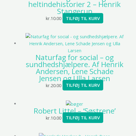
heltindehistorier 2 – Henrik
Stangerup
kr.
10.00
TILFØJ TIL KURV
Naturfag for social – og
sundhedshjælpere. Af Henrik
Andersen, Lene Schade
Jensen og Ulla Larsen
kr.
20.00
TILFØJ TIL KURV
Robert Littel – ‘Søstrene’
kr.
10.00
TILFØJ TIL KURV