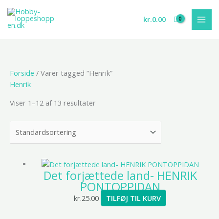
Gå
til
kr.
0.00
indholdet
Forside
/ Varer tagged “Henrik”
Henrik
Viser 1–12 af 13 resultater
Det forjættede land- HENRIK
PONTOPPIDAN
kr.
25.00
TILFØJ TIL KURV