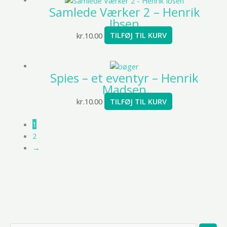
Samlede Værker 2 – Henrik
Ibsen
kr.
10.00
TILFØJ TIL KURV
Spies – et eventyr – Henrik
Madsen
kr.
10.00
TILFØJ TIL KURV
1
2
→