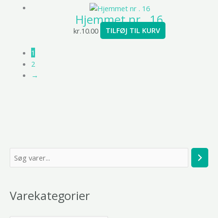
Hjemmet nr . 16
kr.
10.00
TILFØJ TIL KURV
1
2
→
S
ø
g
Varekategorier