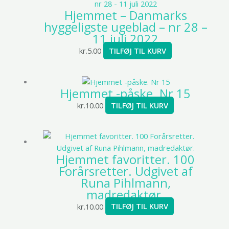
Hjemmet – Danmarks
hyggeligste ugeblad – nr 28 –
11 juli 2022
kr.
5.00
TILFØJ TIL KURV
Hjemmet -påske. Nr 15
kr.
10.00
TILFØJ TIL KURV
Hjemmet favoritter. 100
Forårsretter. Udgivet af
Runa Pihlmann,
madredaktør.
kr.
10.00
TILFØJ TIL KURV