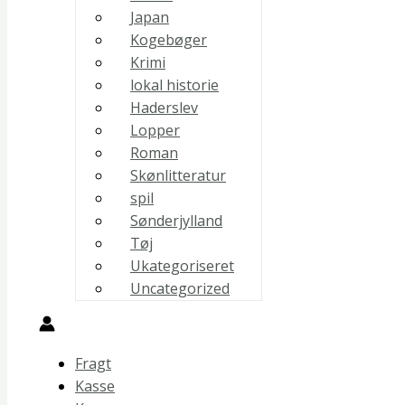
Japan
Kogebøger
Krimi
lokal historie
Haderslev
Lopper
Roman
Skønlitteratur
spil
Sønderjylland
Tøj
Ukategoriseret
Uncategorized
Fragt
Kasse