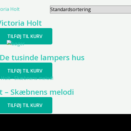
Victoria Holt
TILFØJ TIL KURV
– De tusinde lampers hus
TILFØJ TIL KURV
lt – Skæbnens melodi
TILFØJ TIL KURV