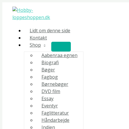
Gå
S
til
ø
indholdet
g
Lidt om denne side
Kontakt
Shop
Aabenraa egnen
Biografi
Bøger
Fagbog
Børnebøger
DVD film
Essay
Eventyr
Faglitteratur
Håndarbejde
Indien