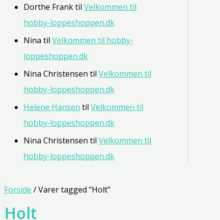
Dorthe Frank
til
Velkommen til
hobby-loppeshoppen.dk
Nina
til
Velkommen til hobby-
loppeshoppen.dk
Nina Christensen
til
Velkommen til
hobby-loppeshoppen.dk
Helene Hansen
til
Velkommen til
hobby-loppeshoppen.dk
Nina Christensen
til
Velkommen til
hobby-loppeshoppen.dk
Forside
/ Varer tagged “Holt”
Holt