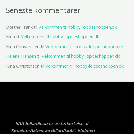
Seneste kommentarer
Dorthe Frank
til
Velkommen til hobby-loppeshoppen.dk
Nina
til
Velkommen til hobby-loppeshoppen.dk
Nina Christensen
til
Velkommen til hobby-loppeshoppen.dk
Helene Hansen
til
Velkommen til hobby-loppeshoppen.dk
Nina Christensen
til
Velkommen til hobby-loppeshoppen.dk
RAA Billardklub er en forkortelse af
”Rødekro-Aabenraa Billardklub”. Klubben