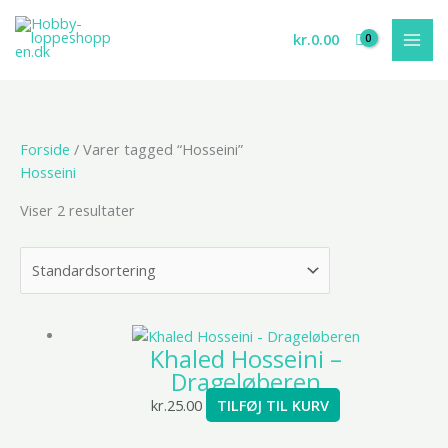
Gå
til
kr.
0.00
indholdet
Forside
/ Varer tagged “Hosseini”
Hosseini
Viser 2 resultater
Khaled Hosseini –
Drageløberen
kr.
25.00
TILFØJ TIL KURV