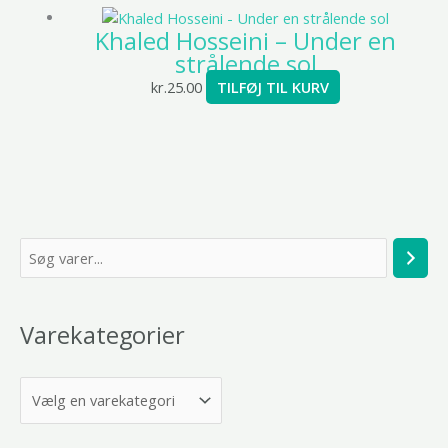
Khaled Hosseini – Under en
strålende sol
kr.
25.00
TILFØJ TIL KURV
S
ø
g
Varekategorier