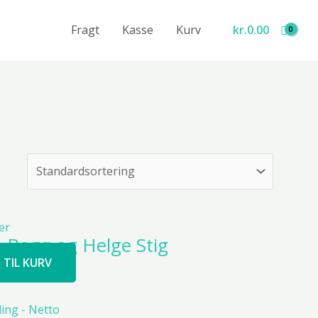
Fragt
Kasse
Kurv
kr.
0.00
e Bogø og Helge Stig
J TIL KURV