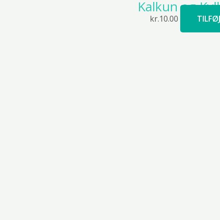
Kalkun og Kyl
kr.
10.00
TILFØ