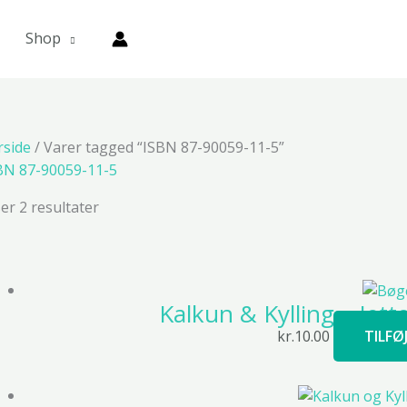
Shop
rside
/ Varer tagged “ISBN 87-90059-11-5”
BN 87-90059-11-5
ser 2 resultater
Kalkun & Kylling – Jett
kr.
10.00
TILFØ