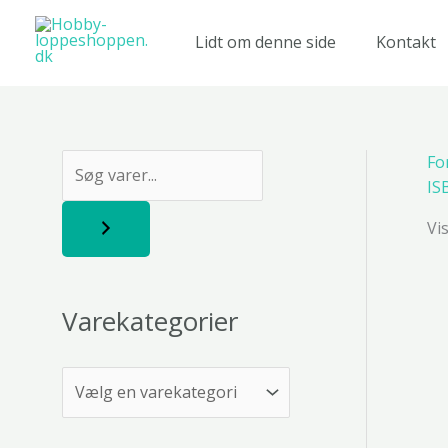
Gå
til
Lidt om denne side
Kontakt
indholdet
Fo
S
IS
ø
Vi
g
Varekategorier