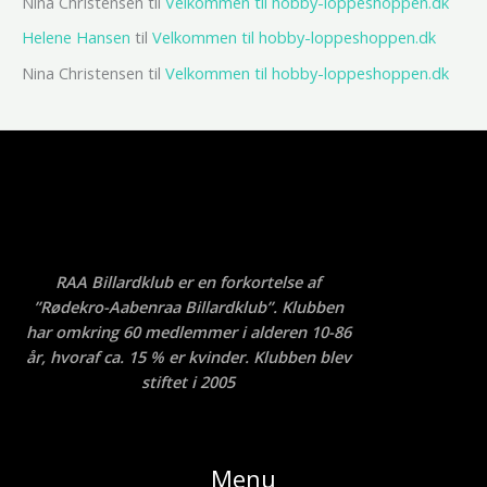
Nina Christensen
til
Velkommen til hobby-loppeshoppen.dk
Helene Hansen
til
Velkommen til hobby-loppeshoppen.dk
Nina Christensen
til
Velkommen til hobby-loppeshoppen.dk
RAA Billardklub er en forkortelse af
”Rødekro-Aabenraa Billardklub”. Klubben
har omkring 60 medlemmer i alderen 10-86
år, hvoraf ca. 15 % er kvinder. Klubben blev
stiftet i 2005
Menu