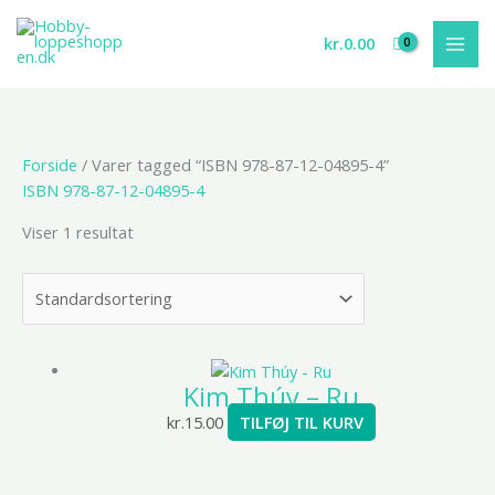
Gå
til
kr.
0.00
indholdet
Forside
/ Varer tagged “ISBN 978-87-12-04895-4”
ISBN 978-87-12-04895-4
Viser 1 resultat
Kim Thúy – Ru
kr.
15.00
TILFØJ TIL KURV