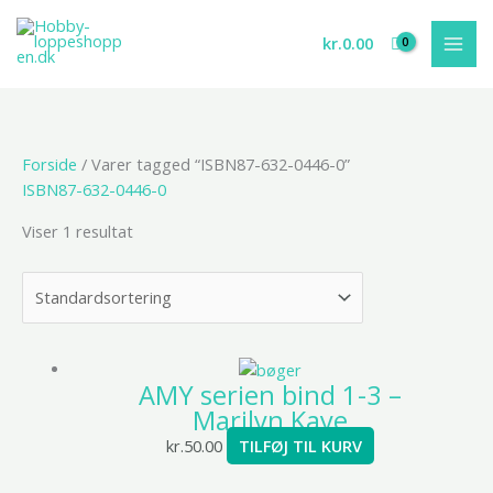
Gå
til
kr.
0.00
indholdet
Forside
/ Varer tagged “ISBN87-632-0446-0”
ISBN87-632-0446-0
Viser 1 resultat
AMY serien bind 1-3 –
Marilyn Kaye
kr.
50.00
TILFØJ TIL KURV