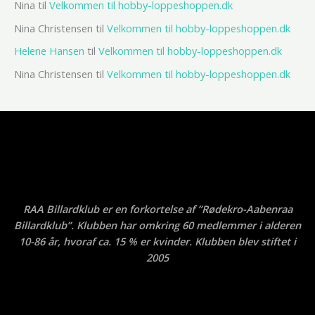
Nina
til
Velkommen til hobby-loppeshoppen.dk
Nina Christensen
til
Velkommen til hobby-loppeshoppen.dk
Helene Hansen
til
Velkommen til hobby-loppeshoppen.dk
Nina Christensen
til
Velkommen til hobby-loppeshoppen.dk
RAA Billardklub er en forkortelse af ”Rødekro-Aabenraa
Billardklub”. Klubben har omkring 60 medlemmer i alderen
10-86 år, hvoraf ca. 15 % er kvinder. Klubben blev stiftet i
2005