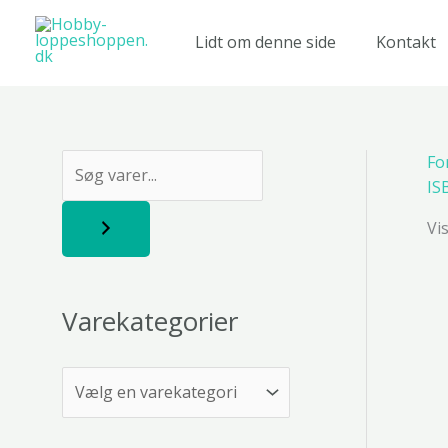
Gå
til
Lidt om denne side
Kontakt
indholdet
Fo
S
IS
ø
Vi
g
Varekategorier