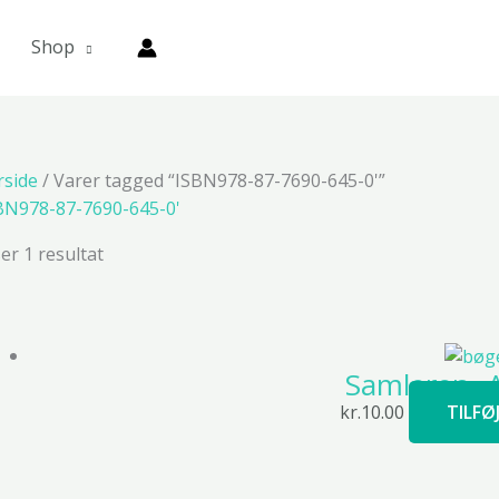
Shop
rside
/ Varer tagged “ISBN978-87-7690-645-0'”
BN978-87-7690-645-0'
ser 1 resultat
Samleren -
kr.
10.00
TILFØ