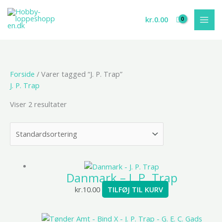
Gå
til
kr.
0.00
indholdet
Forside
/ Varer tagged “J. P. Trap”
J. P. Trap
Viser 2 resultater
Danmark – J. P. Trap
kr.
10.00
TILFØJ TIL KURV