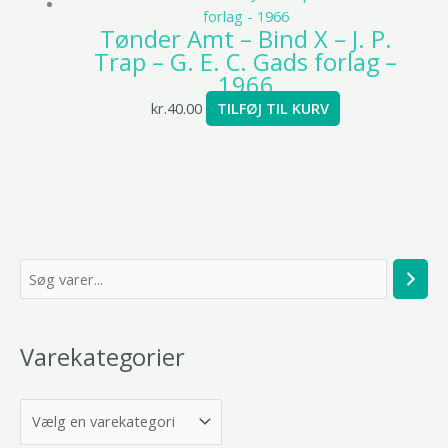
Tønder Amt – Bind X – J. P.
Trap – G. E. C. Gads forlag –
1966
kr.
40.00
TILFØJ TIL KURV
S
ø
g
Varekategorier