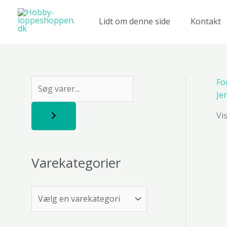
Gå
til
Lidt om denne side
Kontakt
indholdet
Fo
S
Je
ø
Vi
g
Varekategorier