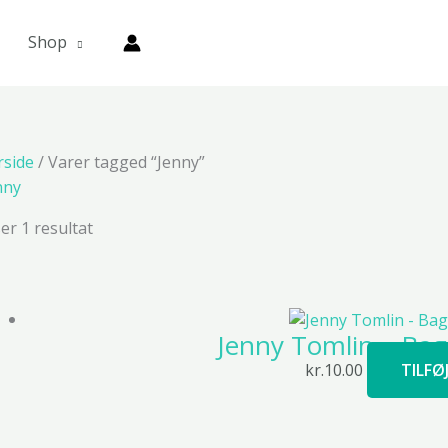
Shop
rside
/ Varer tagged “Jenny”
nny
ser 1 resultat
Jenny Tomlin – Bag
kr.
10.00
TILFØ