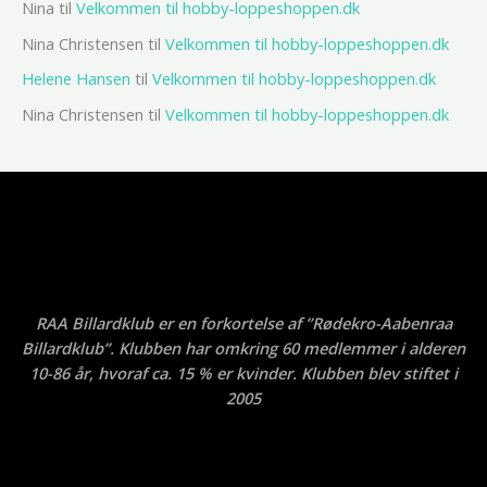
Nina
til
Velkommen til hobby-loppeshoppen.dk
Nina Christensen
til
Velkommen til hobby-loppeshoppen.dk
Helene Hansen
til
Velkommen til hobby-loppeshoppen.dk
Nina Christensen
til
Velkommen til hobby-loppeshoppen.dk
RAA Billardklub er en forkortelse af ”Rødekro-Aabenraa
Billardklub”. Klubben har omkring 60 medlemmer i alderen
10-86 år, hvoraf ca. 15 % er kvinder. Klubben blev stiftet i
2005