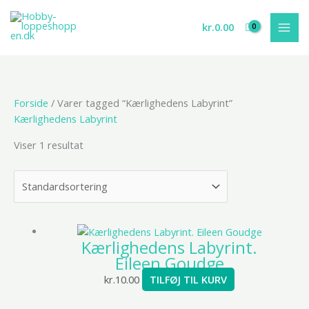
Gå
til
kr.
0.00
indholdet
Forside
/ Varer tagged “Kærlighedens Labyrint”
Kærlighedens Labyrint
Viser 1 resultat
Kærlighedens Labyrint.
Eileen Goudge
kr.
10.00
TILFØJ TIL KURV