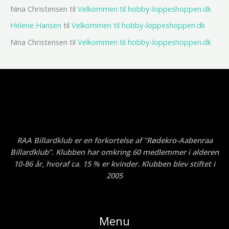
Nina Christensen
til
Velkommen til hobby-loppeshoppen.dk
Helene Hansen
til
Velkommen til hobby-loppeshoppen.dk
Nina Christensen
til
Velkommen til hobby-loppeshoppen.dk
RAA Billardklub er en forkortelse af ”Rødekro-Aabenraa
Billardklub”. Klubben har omkring 60 medlemmer i alderen
10-86 år, hvoraf ca. 15 % er kvinder. Klubben blev stiftet i
2005
Menu