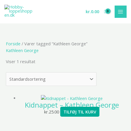
Gå
til
kr.
0.00
indholdet
Forside
/ Varer tagged “Kathleen George”
Kathleen George
Viser 1 resultat
Kidnappet – Kathleen George
kr.
25.00
TILFØJ TIL KURV