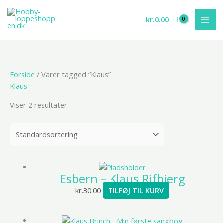
Gå
til
kr.
0.00
indholdet
Forside
/ Varer tagged “Klaus”
Klaus
Viser 2 resultater
Esbern – Klaus Rifbjerg
kr.
30.00
TILFØJ TIL KURV