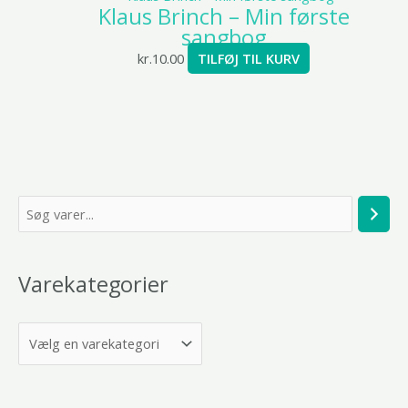
Klaus Brinch – Min første
sangbog
kr.
10.00
TILFØJ TIL KURV
S
ø
g
Varekategorier