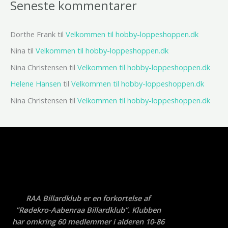
Seneste kommentarer
Dorthe Frank
til
Velkommen til hobby-loppeshoppen.dk
Nina
til
Velkommen til hobby-loppeshoppen.dk
Nina Christensen
til
Velkommen til hobby-loppeshoppen.dk
Helene Hansen
til
Velkommen til hobby-loppeshoppen.dk
Nina Christensen
til
Velkommen til hobby-loppeshoppen.dk
RAA Billardklub er en forkortelse af
”Rødekro-Aabenraa Billardklub”. Klubben
har omkring 60 medlemmer i alderen 10-86