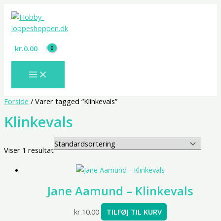
Gå
S
til
ø
indholdet
g
kr.
0.00
Forside
/ Varer tagged “Klinkevals”
Klinkevals
Viser 1 resultat
Jane Aamund – Klinkevals
kr.
10.00
TILFØJ TIL KURV