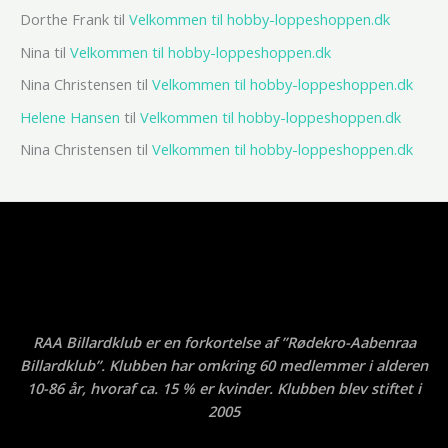
Dorthe Frank
til
Velkommen til hobby-loppeshoppen.dk
Nina
til
Velkommen til hobby-loppeshoppen.dk
Nina Christensen
til
Velkommen til hobby-loppeshoppen.dk
Helene Hansen
til
Velkommen til hobby-loppeshoppen.dk
Nina Christensen
til
Velkommen til hobby-loppeshoppen.dk
RAA Billardklub er en forkortelse af ”Rødekro-Aabenraa
Billardklub”. Klubben har omkring 60 medlemmer i alderen
10-86 år, hvoraf ca. 15 % er kvinder. Klubben blev stiftet i
2005