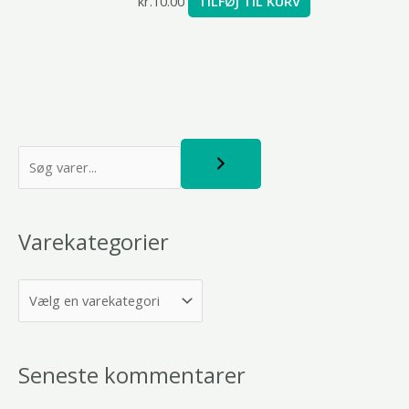
kr.
10.00
TILFØJ TIL KURV
S
ø
g
Varekategorier
Seneste kommentarer