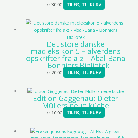
kr.
30.00
TILFØJ TIL KURV
Det store danske
madleksikon 5 – alverdens
opskrifter fra a-z – Abal-Bana
– Bonniers Bibliotek
kr.
20.00
TILFØJ TIL KURV
Edition Gaggenau: Dieter
Müllers neue küche
kr.
10.00
TILFØJ TIL KURV