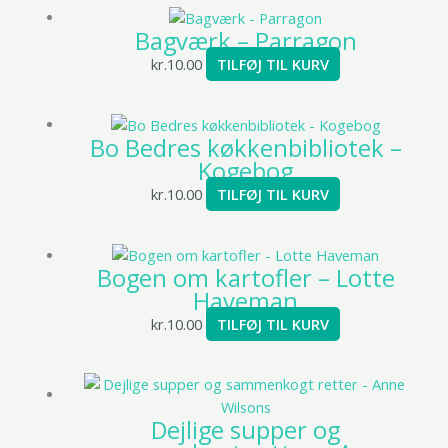
Bagværk – Parragon
kr.
10.00
TILFØJ TIL KURV
Bo Bedres køkkenbibliotek –
Kogebog
kr.
10.00
TILFØJ TIL KURV
Bogen om kartofler – Lotte
Haveman
kr.
10.00
TILFØJ TIL KURV
Dejlige supper og