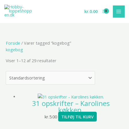
Gå
til
kr.
0.00
indholdet
Forside
/ Varer tagged “kogebog”
kogebog
Viser 1–12 af 29 resultater
31 opskrifter – Karolines
køkken.
kr.
5.00
TILFØJ TIL KURV