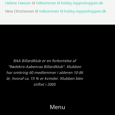
Helene Hansen
til
Velkommen til hobby-loppeshoppen.dk
Nina Christensen
til
Velkommen til hobby-loppeshoppen.dk
RAA Billardklub er en forkortelse af
”Rødekro-Aabenraa Billardklub”. Klubben
har omkring 60 medlemmer i alderen 10-86
år, hvoraf ca. 15 % er kvinder. Klubben blev
stiftet i 2005
Menu