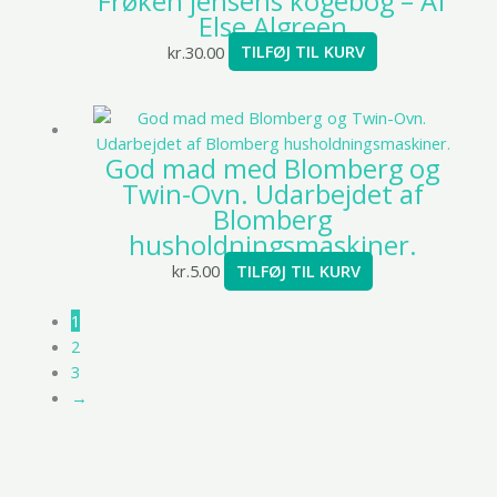
Frøken jensens kogebog – Af
Else Algreen
kr.
30.00
TILFØJ TIL KURV
God mad med Blomberg og
Twin-Ovn. Udarbejdet af
Blomberg
husholdningsmaskiner.
kr.
5.00
TILFØJ TIL KURV
1
2
3
→