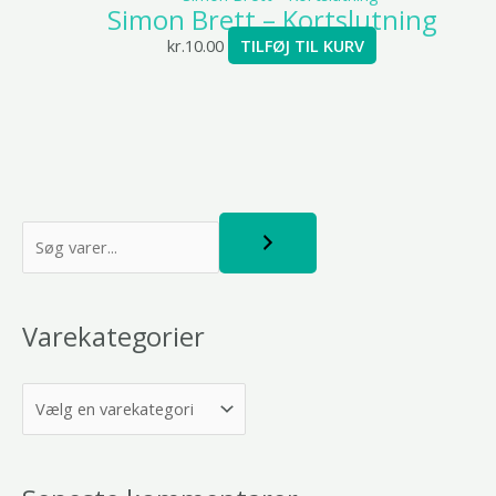
Simon Brett – Kortslutning
kr.
10.00
TILFØJ TIL KURV
S
ø
g
Varekategorier