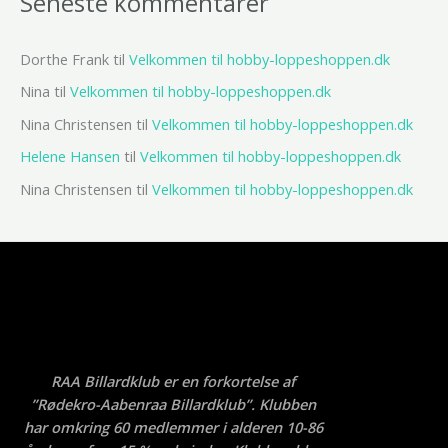
Seneste kommentarer
Dorthe Frank
til
Velkommen til hobby-loppeshoppen.dk
Nina
til
Velkommen til hobby-loppeshoppen.dk
Nina Christensen
til
Velkommen til hobby-loppeshoppen.dk
Helene Hansen
til
Velkommen til hobby-loppeshoppen.dk
Nina Christensen
til
Velkommen til hobby-loppeshoppen.dk
RAA Billardklub er en forkortelse af
”Rødekro-Aabenraa Billardklub”. Klubben
har omkring 60 medlemmer i alderen 10-86