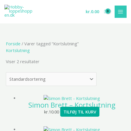
Gå
til
kr.
0.00
indholdet
Forside
/ Varer tagged “Kortslutning”
Kortslutning
Viser 2 resultater
Simon Brett – Kortslutning
kr.
10.00
TILFØJ TIL KURV