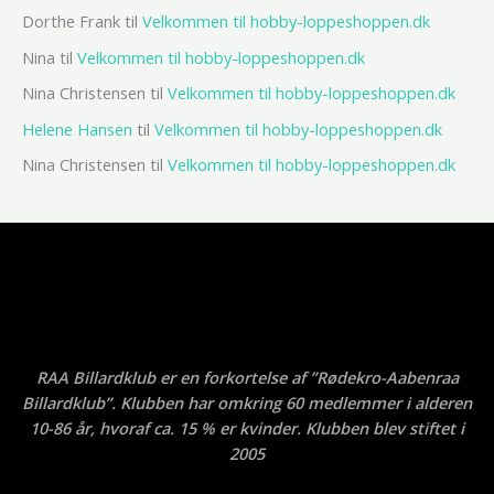
Dorthe Frank
til
Velkommen til hobby-loppeshoppen.dk
Nina
til
Velkommen til hobby-loppeshoppen.dk
Nina Christensen
til
Velkommen til hobby-loppeshoppen.dk
Helene Hansen
til
Velkommen til hobby-loppeshoppen.dk
Nina Christensen
til
Velkommen til hobby-loppeshoppen.dk
RAA Billardklub er en forkortelse af ”Rødekro-Aabenraa
Billardklub”. Klubben har omkring 60 medlemmer i alderen
10-86 år, hvoraf ca. 15 % er kvinder. Klubben blev stiftet i
2005