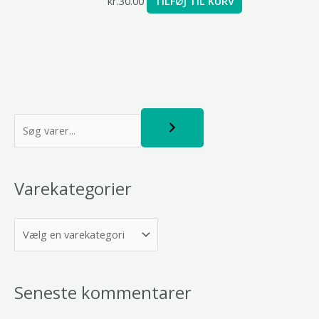
kr.
30.00
TILFØJ TIL KURV
S
ø
g
Varekategorier
Seneste kommentarer