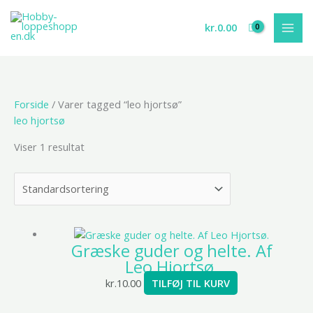
Gå
til
kr.
0.00
indholdet
Forside
/ Varer tagged “leo hjortsø”
leo hjortsø
Viser 1 resultat
Græske guder og helte. Af
Leo Hjortsø.
kr.
10.00
TILFØJ TIL KURV