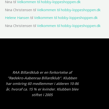
Nina
til
Velkommen til hobby-loppeshoppen.dk
Nina Christensen
til
Velkommen til hobby-loppeshoppen.dk
Helene Hansen
til
Velkommen til hobby-loppeshoppen.dk
Nina Christensen
til
Velkommen til hobby-loppeshoppen.dk
RAA Billardklub er en forkortelse af
”Rødekro-Aabenraa Billardklub”. Klubben
har omkring 60 medlemmer i alderen 10-86
år, hvoraf ca. 15 % er kvinder. Klubben blev
stiftet i 2005