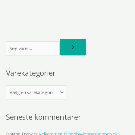
S
ø
g
Varekategorier
Seneste kommentarer
Dorthe Frank
til
Velkommen til hobby-loppeshoppen.dk