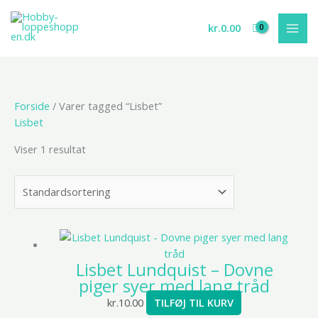
Gå
til
kr.
0.00
indholdet
Forside
/ Varer tagged “Lisbet”
Lisbet
Viser 1 resultat
Lisbet Lundquist – Dovne
piger syer med lang tråd
kr.
10.00
TILFØJ TIL KURV