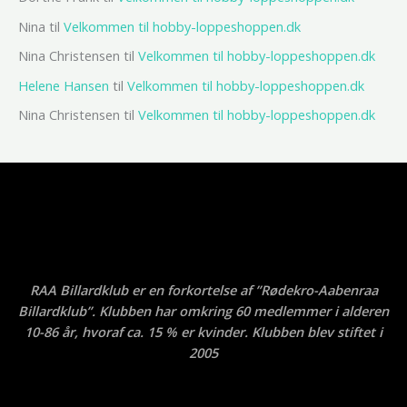
Nina
til
Velkommen til hobby-loppeshoppen.dk
Nina Christensen
til
Velkommen til hobby-loppeshoppen.dk
Helene Hansen
til
Velkommen til hobby-loppeshoppen.dk
Nina Christensen
til
Velkommen til hobby-loppeshoppen.dk
RAA Billardklub er en forkortelse af ”Rødekro-Aabenraa
Billardklub”. Klubben har omkring 60 medlemmer i alderen
10-86 år, hvoraf ca. 15 % er kvinder. Klubben blev stiftet i
2005