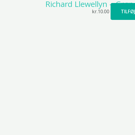
Richard Llewellyn – Grø
kr.
10.00
TILFØ