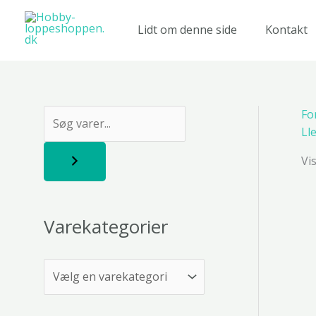
Gå
til
Lidt om denne side
Kontakt
indholdet
Fo
S
Ll
ø
Vi
g
Varekategorier