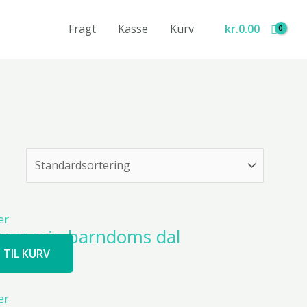
Fragt
Kasse
Kurv
kr.
0.00
n var min barndoms dal
J TIL KURV