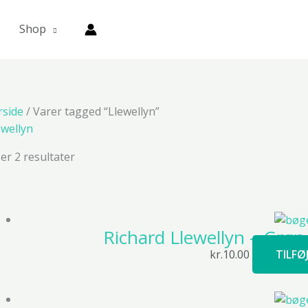
Shop
rside
/ Varer tagged “Llewellyn”
ewellyn
ser 2 resultater
Richard Llewellyn – Grø
kr.
10.00
TILFØ