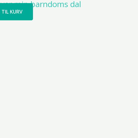
n var min barndoms dal
J TIL KURV