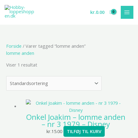
Gå
til
kr.
0.00
indholdet
Forside
/ Varer tagged “lomme anden”
lomme anden
Viser 1 resultat
Onkel Joakim – lomme anden
– nr 3 1979 – Disney
kr.
15.00
TILFØJ TIL KURV