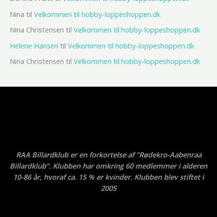
Nina
til
Velkommen til hobby-loppeshoppen.dk
Nina Christensen
til
Velkommen til hobby-loppeshoppen.dk
Helene Hansen
til
Velkommen til hobby-loppeshoppen.dk
Nina Christensen
til
Velkommen til hobby-loppeshoppen.dk
RAA Billardklub er en forkortelse af ”Rødekro-Aabenraa
Billardklub”. Klubben har omkring 60 medlemmer i alderen
10-86 år, hvoraf ca. 15 % er kvinder. Klubben blev stiftet i
2005