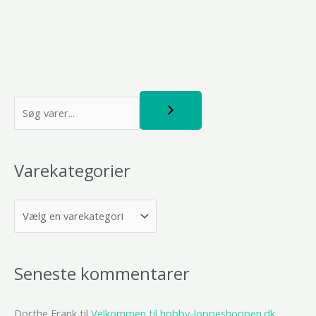
S
ø
g
Varekategorier
Seneste kommentarer
Dorthe Frank
til
Velkommen til hobby-loppeshoppen.dk