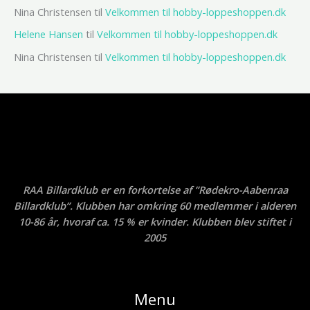
Nina Christensen
til
Velkommen til hobby-loppeshoppen.dk
Helene Hansen
til
Velkommen til hobby-loppeshoppen.dk
Nina Christensen
til
Velkommen til hobby-loppeshoppen.dk
RAA Billardklub er en forkortelse af ”Rødekro-Aabenraa
Billardklub”. Klubben har omkring 60 medlemmer i alderen
10-86 år, hvoraf ca. 15 % er kvinder. Klubben blev stiftet i
2005
Menu