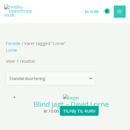
Gå
til
kr.
0.00
indholdet
Forside
/ Varer tagged “Lorne”
Lorne
Viser 1 resultat
Blind jagt – David Lorne
kr.
10.00
TILFØJ TIL KURV