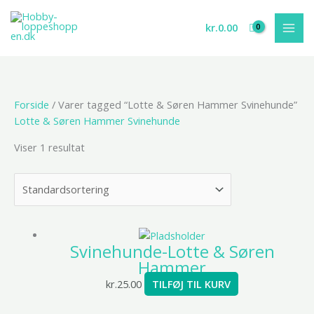
Gå
til
kr.
0.00
indholdet
Forside
/ Varer tagged “Lotte & Søren Hammer Svinehunde”
Lotte & Søren Hammer Svinehunde
Viser 1 resultat
Svinehunde-Lotte & Søren
Hammer
kr.
25.00
TILFØJ TIL KURV