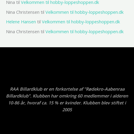
Nina
til
Velkommen til hobby-loppeshoppen.dk
Nina Christensen
til
Velkommen til hobby-loppeshoppen.dk
Helene Hansen
til
Velkommen til hobby-loppeshoppen.dk
Nina Christensen
til
Velkommen til hobby-loppeshoppen.dk
RAA Billardklub er en forkortelse af ”Rødekro-Aabenraa
Billardklub”. Klubben har omkring 60 medlemmer i alderen
10-86 år, hvoraf ca. 15 % er kvinder. Klubben blev stiftet i
2005