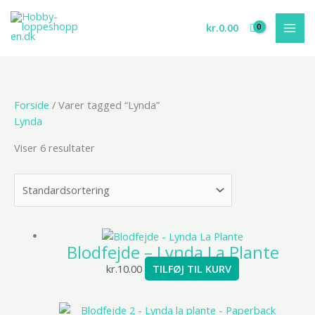
Gå
til
kr.
0.00
indholdet
Forside
/ Varer tagged “Lynda”
Lynda
Viser 6 resultater
Blodfejde – Lynda La Plante
kr.
10.00
TILFØJ TIL KURV