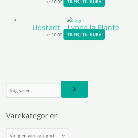
kr.
10.00
TILFØJ TIL KURV
Udstødt – Lynda la Plante
kr.
10.00
TILFØJ TIL KURV
S
ø
g
Varekategorier